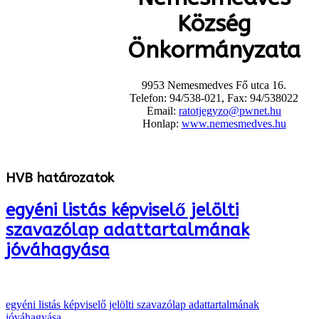
Község
Önkormányzata
9953 Nemesmedves Fő utca 16.
Telefon: 94/538-021, Fax: 94/538022
Email:
ratotjegyzo@pwnet.hu
Honlap:
www.nemesmedves.hu
HVB határozatok
egyéni listás képviselő jelölti
szavazólap adattartalmának
jóváhagyása
egyéni listás képviselő jelölti szavazólap adattartalmának
jóváhagyása