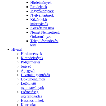
Hirdetmények
Rendeletek
Jegyzőkönyvek
Nyilvántartások
Közérdekű
információk
Közzétételi lista
Német Nemzetiségi
Önkormányzat
Településrendezési
terv
Hivatal
Hirdetmények
Kirendeltségek
Polgármester
Jegyző
Aljegyző
Hivatali ügyintézők
Dokumentumok
Letölthető
nyomtatványok
Elérhetőség,
ügyfélfogadás
Hasznos linkek
Kapcsolat