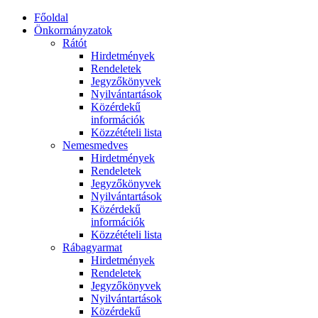
Főoldal
Önkormányzatok
Rátót
Hirdetmények
Rendeletek
Jegyzőkönyvek
Nyilvántartások
Közérdekű
információk
Közzétételi lista
Nemesmedves
Hirdetmények
Rendeletek
Jegyzőkönyvek
Nyilvántartások
Közérdekű
információk
Közzétételi lista
Rábagyarmat
Hirdetmények
Rendeletek
Jegyzőkönyvek
Nyilvántartások
Közérdekű