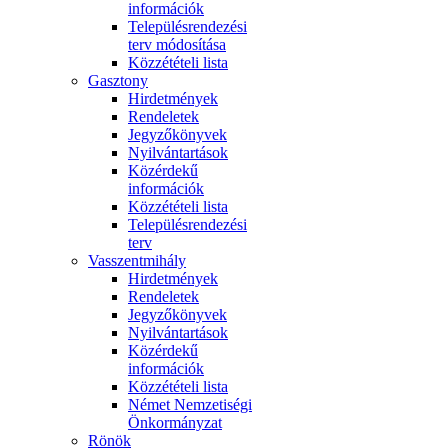
információk
Településrendezési
terv módosítása
Közzétételi lista
Gasztony
Hirdetmények
Rendeletek
Jegyzőkönyvek
Nyilvántartások
Közérdekű
információk
Közzétételi lista
Településrendezési
terv
Vasszentmihály
Hirdetmények
Rendeletek
Jegyzőkönyvek
Nyilvántartások
Közérdekű
információk
Közzétételi lista
Német Nemzetiségi
Önkormányzat
Rönök