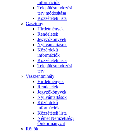
információk
Településrendezési
terv módosítása
Közzétételi lista
Gasztony
Hirdetmények
Rendeletek
Jegyzőkönyvek
Nyilvántartások
Közérdekű
információk
Közzétételi lista
Településrendezési
terv
Vasszentmihály
Hirdetmények
Rendeletek
Jegyzőkönyvek
Nyilvántartások
Közérdekű
információk
Közzétételi lista
Német Nemzetiségi
Önkormányzat
Rönök