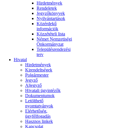
Hirdetmények
Rendeletek
Jegyzőkönyvek
Nyilvántartások
Közérdekű
információk
Közzétételi lista
Német Nemzetiségi
Önkormányzat
Településrendezési
terv
Hivatal
Hirdetmények
Kirendeltségek
Polgármester
Jegyző
Aljegyző
Hivatali ügyintézők
Dokumentumok
Letölthető
nyomtatványok
Elérhetőség,
ügyfélfogadás
Hasznos linkek
Kapcsolat