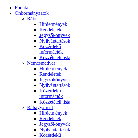
Főoldal
Önkormányzatok
Rátót
Hirdetmények
Rendeletek
Jegyzőkönyvek
Nyilvántartások
Közérdekű
információk
Közzétételi lista
Nemesmedves
Hirdetmények
Rendeletek
Jegyzőkönyvek
Nyilvántartások
Közérdekű
információk
Közzétételi lista
Rábagyarmat
Hirdetmények
Rendeletek
Jegyzőkönyvek
Nyilvántartások
Közérdekű