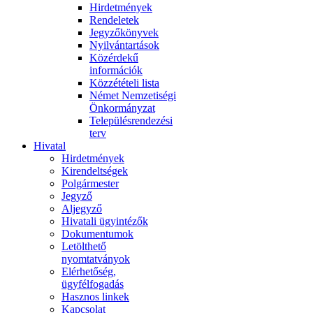
Hirdetmények
Rendeletek
Jegyzőkönyvek
Nyilvántartások
Közérdekű
információk
Közzétételi lista
Német Nemzetiségi
Önkormányzat
Településrendezési
terv
Hivatal
Hirdetmények
Kirendeltségek
Polgármester
Jegyző
Aljegyző
Hivatali ügyintézők
Dokumentumok
Letölthető
nyomtatványok
Elérhetőség,
ügyfélfogadás
Hasznos linkek
Kapcsolat