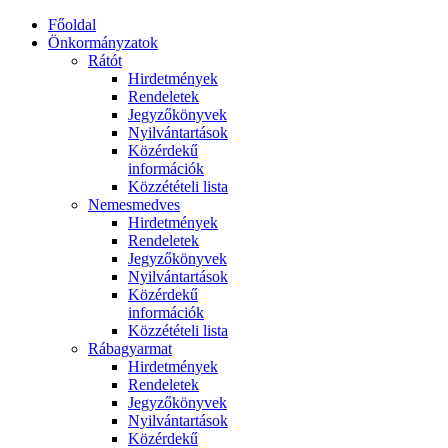
Főoldal
Önkormányzatok
Rátót
Hirdetmények
Rendeletek
Jegyzőkönyvek
Nyilvántartások
Közérdekű
információk
Közzétételi lista
Nemesmedves
Hirdetmények
Rendeletek
Jegyzőkönyvek
Nyilvántartások
Közérdekű
információk
Közzétételi lista
Rábagyarmat
Hirdetmények
Rendeletek
Jegyzőkönyvek
Nyilvántartások
Közérdekű