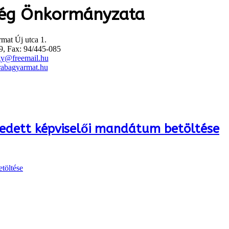
ég Önkormányzata
mat Új utca 1.
9, Fax: 94/445-085
gy@freemail.hu
abagyarmat.hu
edett képviselői mandátum betöltése
töltése