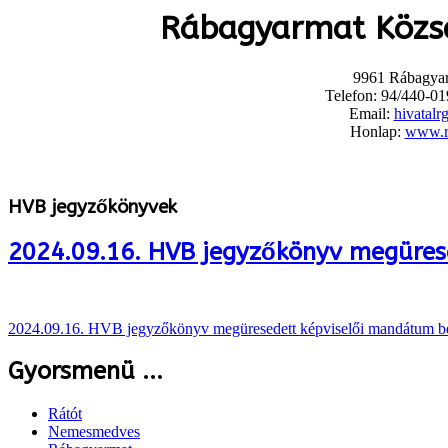
Rábagyarmat Közs
9961 Rábagyar
Telefon: 94/440-01
Email:
hivatalr
Honlap:
www.r
HVB jegyzőkönyvek
2024.09.16. HVB jegyzőkönyv megüres
2024.09.16. HVB jegyzőkönyv megüresedett képviselői mandátum be
Gyorsmenü ...
Rátót
Nemesmedves