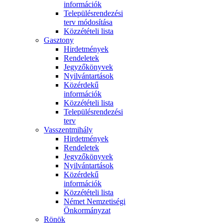
információk
Településrendezési
terv módosítása
Közzétételi lista
Gasztony
Hirdetmények
Rendeletek
Jegyzőkönyvek
Nyilvántartások
Közérdekű
információk
Közzétételi lista
Településrendezési
terv
Vasszentmihály
Hirdetmények
Rendeletek
Jegyzőkönyvek
Nyilvántartások
Közérdekű
információk
Közzétételi lista
Német Nemzetiségi
Önkormányzat
Rönök