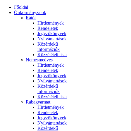
Főoldal
Önkormányzatok
Rátót
Hirdetmények
Rendeletek
Jegyzőkönyvek
Nyilvántartások
Közérdekű
információk
Közzétételi lista
Nemesmedves
Hirdetmények
Rendeletek
Jegyzőkönyvek
Nyilvántartások
Közérdekű
információk
Közzétételi lista
Rábagyarmat
Hirdetmények
Rendeletek
Jegyzőkönyvek
Nyilvántartások
Közérdekű