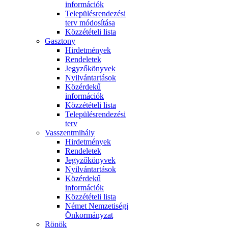
információk
Településrendezési
terv módosítása
Közzétételi lista
Gasztony
Hirdetmények
Rendeletek
Jegyzőkönyvek
Nyilvántartások
Közérdekű
információk
Közzétételi lista
Településrendezési
terv
Vasszentmihály
Hirdetmények
Rendeletek
Jegyzőkönyvek
Nyilvántartások
Közérdekű
információk
Közzétételi lista
Német Nemzetiségi
Önkormányzat
Rönök