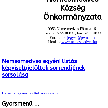
Község
Önkormányzata
9953 Nemesmedves Fő utca 16.
Telefon: 94/538-021, Fax: 94/538022
Email:
ratotjegyzo@pwnet.hu
Honlap:
www.nemesmedves.hu
Nemesmedves egyéni listás
képviselőjelöltek sorrendjének
sorsolása
Határozat egyéni jelöltek sorsolásáról
Gyorsmenü ...