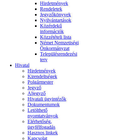
Hirdetmények
Rendeletek
Jegyzőkönyvek
Nyilvántartások
Közérdekű
információk
Közzétételi lista
Német Nemzetiségi
Önkormányzat
Településrendezési
terv
Hivatal
Hirdetmények
Kirendeltségek
Polgármester
Jegyző
Aljegyző
Hivatali ügyintézők
Dokumentumok
Letölthető
nyomtatványok
Elérhetőség,
ügyfélfogadás
Hasznos linkek
Kapcsolat