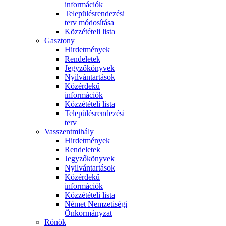
információk
Településrendezési
terv módosítása
Közzétételi lista
Gasztony
Hirdetmények
Rendeletek
Jegyzőkönyvek
Nyilvántartások
Közérdekű
információk
Közzétételi lista
Településrendezési
terv
Vasszentmihály
Hirdetmények
Rendeletek
Jegyzőkönyvek
Nyilvántartások
Közérdekű
információk
Közzétételi lista
Német Nemzetiségi
Önkormányzat
Rönök