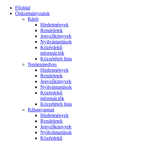
Főoldal
Önkormányzatok
Rátót
Hirdetmények
Rendeletek
Jegyzőkönyvek
Nyilvántartások
Közérdekű
információk
Közzétételi lista
Nemesmedves
Hirdetmények
Rendeletek
Jegyzőkönyvek
Nyilvántartások
Közérdekű
információk
Közzétételi lista
Rábagyarmat
Hirdetmények
Rendeletek
Jegyzőkönyvek
Nyilvántartások
Közérdekű