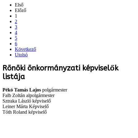
Első
Előző
1
2
3
4
5
6
Következő
Utolsó
Rönöki önkormányzati képviselők
listája
Pékó Tamás Lajos
polgármester
Falb Zoltán alpolgármester
Sztraka László képviselő
Leiner Márta Képviselő
Tóth Roland képviselő