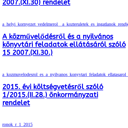
2007.(XI.30) rendelet
a_helyi_kornyezet_vedelmerol__a_kozteruletek_es_ingatlanok_rendj
A közművelődésről és a nyilvános
könyvtári feladatok ellátásáról szóló
15 2007.(XI.30.)
a_kozmuvelodesrol_es_a_nyilvanos_konyvtari_feladatok_ellatasaro
2015. évi költségvetésről szóló
1/2015.(II.28.) önkormányzati
rendelet
ronok_r_1_2015