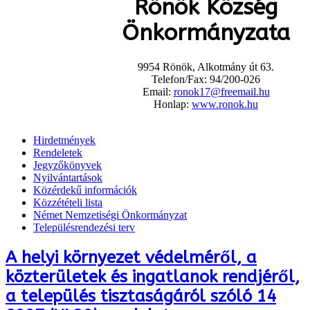
Rönök Község
Önkormányzata
9954 Rönök, Alkotmány út 63.
Telefon/Fax: 94/200-026
Email:
ronok17@freemail.hu
Honlap:
www.ronok.hu
Hirdetmények
Rendeletek
Jegyzőkönyvek
Nyilvántartások
Közérdekű információk
Közzétételi lista
Német Nemzetiségi Önkormányzat
Településrendezési terv
A helyi környezet védelméről, a
közterületek és ingatlanok rendjéről,
a település tisztaságáról szóló 14