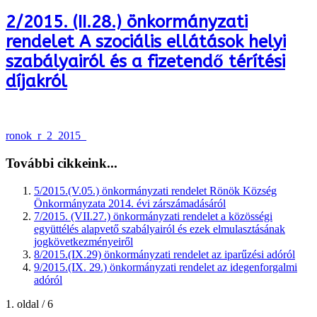
2/2015. (II.28.) önkormányzati
rendelet A szociális ellátások helyi
szabályairól és a fizetendő térítési
díjakról
ronok_r_2_2015_
További cikkeink...
5/2015.(V.05.) önkormányzati rendelet Rönök Község
Önkormányzata 2014. évi zárszámadásáról
7/2015. (VII.27.) önkormányzati rendelet a közösségi
együttélés alapvető szabályairól és ezek elmulasztásának
jogkövetkezményeiről
8/2015.(IX.29) önkormányzati rendelet az iparűzési adóról
9/2015.(IX. 29.) önkormányzati rendelet az idegenforgalmi
adóról
1. oldal / 6