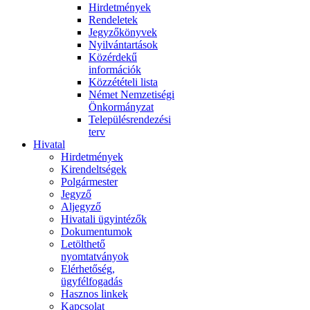
Hirdetmények
Rendeletek
Jegyzőkönyvek
Nyilvántartások
Közérdekű
információk
Közzétételi lista
Német Nemzetiségi
Önkormányzat
Településrendezési
terv
Hivatal
Hirdetmények
Kirendeltségek
Polgármester
Jegyző
Aljegyző
Hivatali ügyintézők
Dokumentumok
Letölthető
nyomtatványok
Elérhetőség,
ügyfélfogadás
Hasznos linkek
Kapcsolat