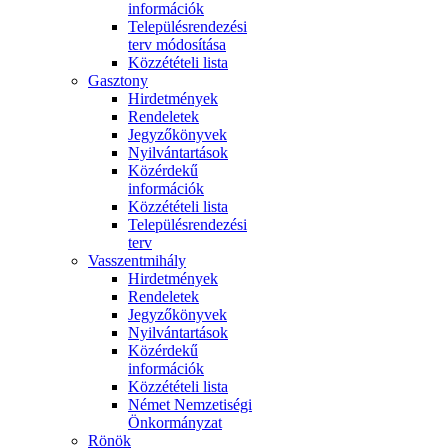
információk
Településrendezési
terv módosítása
Közzétételi lista
Gasztony
Hirdetmények
Rendeletek
Jegyzőkönyvek
Nyilvántartások
Közérdekű
információk
Közzétételi lista
Településrendezési
terv
Vasszentmihály
Hirdetmények
Rendeletek
Jegyzőkönyvek
Nyilvántartások
Közérdekű
információk
Közzétételi lista
Német Nemzetiségi
Önkormányzat
Rönök