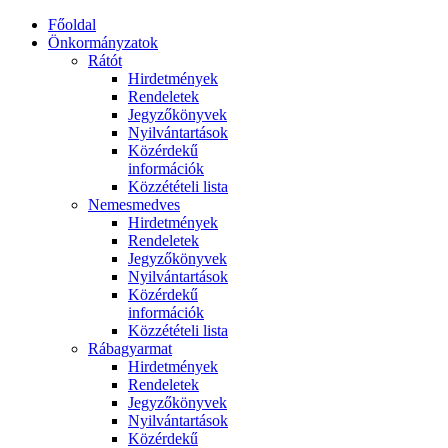
Főoldal
Önkormányzatok
Rátót
Hirdetmények
Rendeletek
Jegyzőkönyvek
Nyilvántartások
Közérdekű
információk
Közzétételi lista
Nemesmedves
Hirdetmények
Rendeletek
Jegyzőkönyvek
Nyilvántartások
Közérdekű
információk
Közzétételi lista
Rábagyarmat
Hirdetmények
Rendeletek
Jegyzőkönyvek
Nyilvántartások
Közérdekű