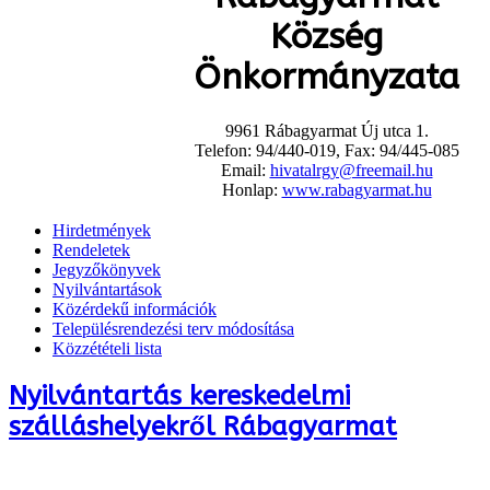
Község
Önkormányzata
9961 Rábagyarmat Új utca 1.
Telefon: 94/440-019, Fax: 94/445-085
Email:
hivatalrgy@freemail.hu
Honlap:
www.rabagyarmat.hu
Hirdetmények
Rendeletek
Jegyzőkönyvek
Nyilvántartások
Közérdekű információk
Településrendezési terv módosítása
Közzétételi lista
Nyilvántartás kereskedelmi
szálláshelyekről Rábagyarmat