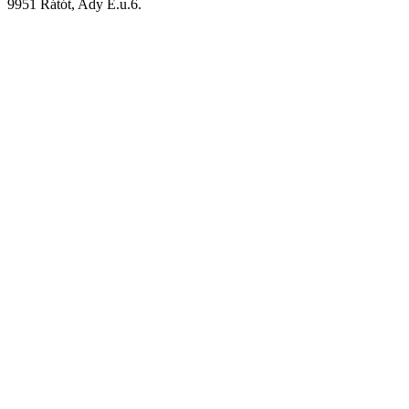
9951 Rátót, Ady E.u.6.