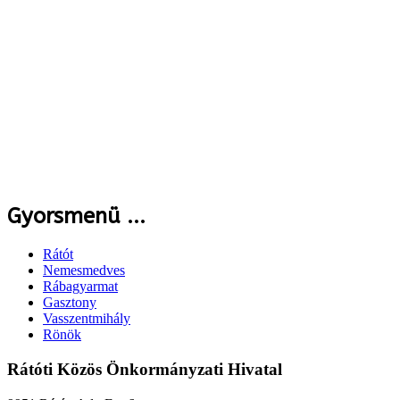
Gyorsmenü ...
Rátót
Nemesmedves
Rábagyarmat
Gasztony
Vasszentmihály
Rönök
Rátóti Közös Önkormányzati Hivatal