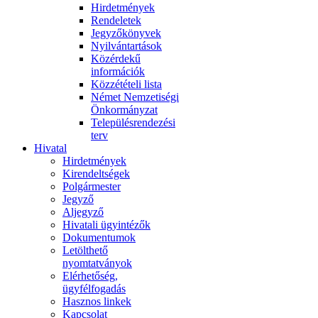
Hirdetmények
Rendeletek
Jegyzőkönyvek
Nyilvántartások
Közérdekű
információk
Közzétételi lista
Német Nemzetiségi
Önkormányzat
Településrendezési
terv
Hivatal
Hirdetmények
Kirendeltségek
Polgármester
Jegyző
Aljegyző
Hivatali ügyintézők
Dokumentumok
Letölthető
nyomtatványok
Elérhetőség,
ügyfélfogadás
Hasznos linkek
Kapcsolat