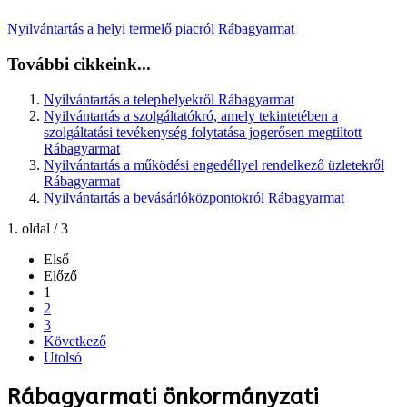
Nyilvántartás a helyi termelő piacról Rábagyarmat
További cikkeink...
Nyilvántartás a telephelyekről Rábagyarmat
Nyilvántartás a szolgáltatókró, amely tekintetében a
szolgáltatási tevékenység folytatása jogerősen megtiltott
Rábagyarmat
Nyilvántartás a működési engedéllyel rendelkező üzletekről
Rábagyarmat
Nyilvántartás a bevásárlóközpontokról Rábagyarmat
1. oldal / 3
Első
Előző
1
2
3
Következő
Utolsó
Rábagyarmati önkormányzati