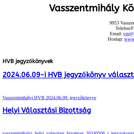
Vasszentmihály K
9953 Vasszen
Telefon/F
Email:
vm@v
Honlap:
www.
HVB jegyzőkönyvek
2024.06.09-i HVB jegyzőkönyv válasz
Vasszentmihályi HVB 2024.06.09. jegyzőkönyve
Helyi Választási Bizottság
vasszentmihalyi_helyi_valasztasi_bizottsag_20240506_i_jegyzokony