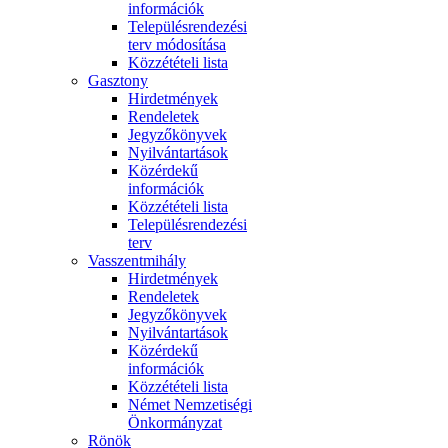
információk
Településrendezési
terv módosítása
Közzétételi lista
Gasztony
Hirdetmények
Rendeletek
Jegyzőkönyvek
Nyilvántartások
Közérdekű
információk
Közzétételi lista
Településrendezési
terv
Vasszentmihály
Hirdetmények
Rendeletek
Jegyzőkönyvek
Nyilvántartások
Közérdekű
információk
Közzétételi lista
Német Nemzetiségi
Önkormányzat
Rönök