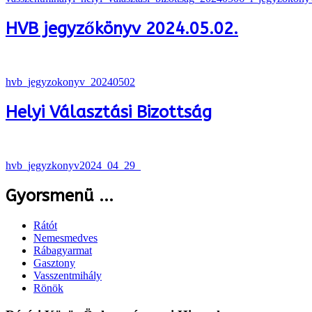
HVB jegyzőkönyv 2024.05.02.
hvb_jegyzokonyv_20240502
Helyi Választási Bizottság
hvb_jegyzkonyv2024_04_29_
Gyorsmenü ...
Rátót
Nemesmedves
Rábagyarmat
Gasztony
Vasszentmihály
Rönök