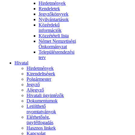
Hirdetmények
Rendeletek
Jegyzőkönyvek
Nyilvántartások
Közérdekű
információk
Közzétételi lista
Német Nemzetiségi
Önkormányzat
Településrendezési
terv
Hivatal
Hirdetmények
Kirendeltségek
Polgármester
Jegyző
Aljegyző
Hivatali ügyintézők
Dokumentumok
Letölthető
nyomtatványok
Elérhetőség,
ügyfélfogadás
Hasznos linkek
Kapcsolat