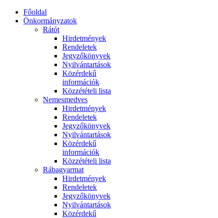
Főoldal
Önkormányzatok
Rátót
Hirdetmények
Rendeletek
Jegyzőkönyvek
Nyilvántartások
Közérdekű
információk
Közzétételi lista
Nemesmedves
Hirdetmények
Rendeletek
Jegyzőkönyvek
Nyilvántartások
Közérdekű
információk
Közzétételi lista
Rábagyarmat
Hirdetmények
Rendeletek
Jegyzőkönyvek
Nyilvántartások
Közérdekű