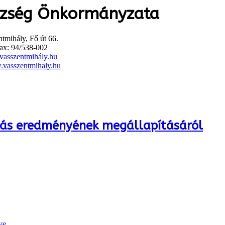
özség Önkormányzata
tmihály, Fő út 66.
ax: 94/538-002
asszentmihály.hu
vasszentmihaly.hu
tás eredményének megállapításáról
ve