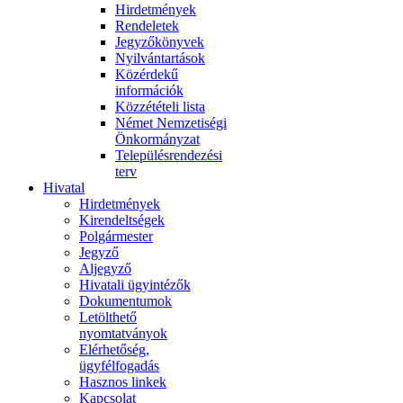
Hirdetmények
Rendeletek
Jegyzőkönyvek
Nyilvántartások
Közérdekű
információk
Közzétételi lista
Német Nemzetiségi
Önkormányzat
Településrendezési
terv
Hivatal
Hirdetmények
Kirendeltségek
Polgármester
Jegyző
Aljegyző
Hivatali ügyintézők
Dokumentumok
Letölthető
nyomtatványok
Elérhetőség,
ügyfélfogadás
Hasznos linkek
Kapcsolat