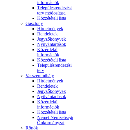
információk
Településrendezési
terv módosítása
Közzétételi lista
Gasztony
Hirdetmények
Rendeletek
Jegyzőkönyvek
Nyilvántartások
Közérdekű
információk
Közzétételi lista
Településrendezési
terv
Vasszentmihály
Hirdetmények
Rendeletek
Jegyzőkönyvek
Nyilvántartások
Közérdekű
információk
Közzétételi lista
Német Nemzetiségi
Önkormányzat
Rönök