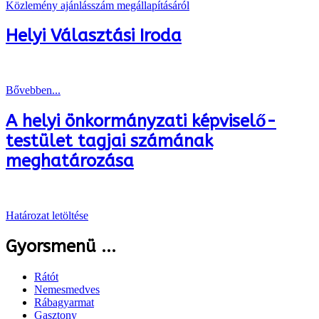
Közlemény ajánlásszám megállapításáról
Helyi Választási Iroda
Bővebben...
A helyi önkormányzati képviselő-
testület tagjai számának
meghatározása
Határozat letöltése
Gyorsmenü ...
Rátót
Nemesmedves
Rábagyarmat
Gasztony