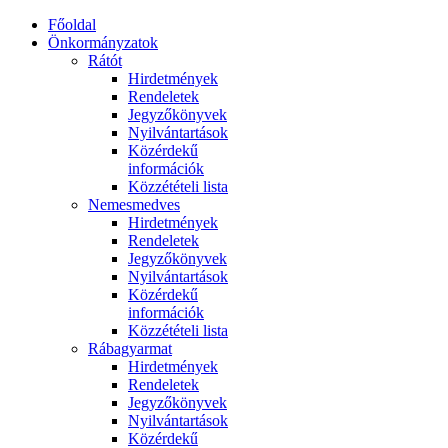
Főoldal
Önkormányzatok
Rátót
Hirdetmények
Rendeletek
Jegyzőkönyvek
Nyilvántartások
Közérdekű
információk
Közzétételi lista
Nemesmedves
Hirdetmények
Rendeletek
Jegyzőkönyvek
Nyilvántartások
Közérdekű
információk
Közzétételi lista
Rábagyarmat
Hirdetmények
Rendeletek
Jegyzőkönyvek
Nyilvántartások
Közérdekű