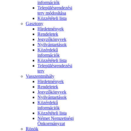
információk
Településrendezési
terv módosítása
Közzétételi lista
Gasztony
Hirdetmények
Rendeletek
Jegyzőkönyvek
Nyilvántartások
Közérdekű
információk
Közzétételi lista
Településrendezési
terv
Vasszentmihály
Hirdetmények
Rendeletek
Jegyzőkönyvek
Nyilvántartások
Közérdekű
információk
Közzétételi lista
Német Nemzetiségi
Önkormányzat
Rönök