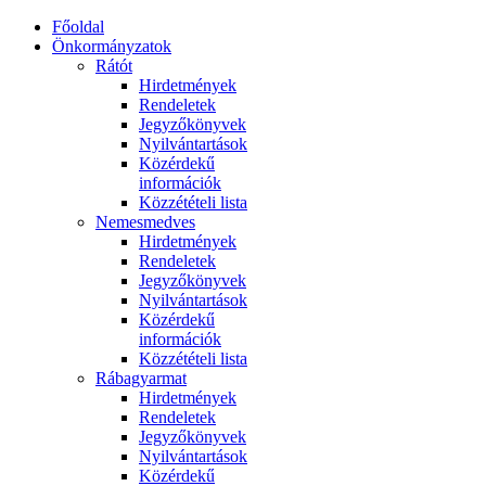
Főoldal
Önkormányzatok
Rátót
Hirdetmények
Rendeletek
Jegyzőkönyvek
Nyilvántartások
Közérdekű
információk
Közzétételi lista
Nemesmedves
Hirdetmények
Rendeletek
Jegyzőkönyvek
Nyilvántartások
Közérdekű
információk
Közzétételi lista
Rábagyarmat
Hirdetmények
Rendeletek
Jegyzőkönyvek
Nyilvántartások
Közérdekű