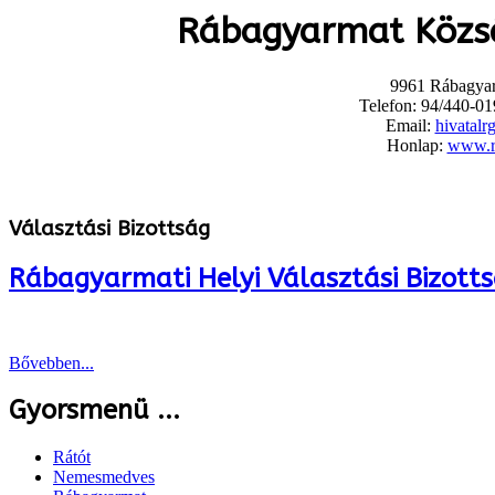
Rábagyarmat Közs
9961 Rábagyar
Telefon: 94/440-01
Email:
hivatalr
Honlap:
www.r
Választási Bizottság
Rábagyarmati Helyi Választási Bizott
Bővebben...
Gyorsmenü ...
Rátót
Nemesmedves