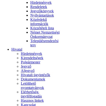
Hirdetmények
Rendeletek
Jegyzőkönyvek
Nyilvántartások
Közérdekű
információk
Közzétételi lista
Német Nemzetiségi
Önkormányzat
Településrendezési
terv
Hivatal
Hirdetmények
Kirendeltségek
Polgármester
Jegyző
Aljegyző
Hivatali ügyintézők
Dokumentumok
Letölthető
nyomtatványok
Elérhetőség,
ügyfélfogadás
Hasznos linkek
Kapcsolat