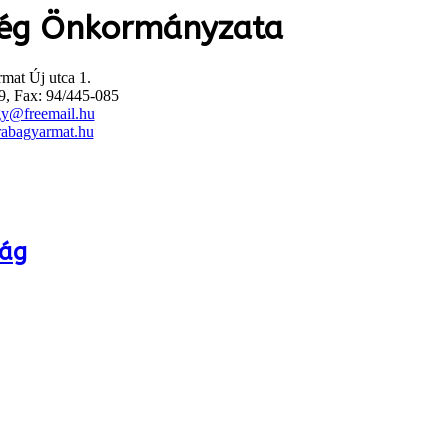
ég Önkormányzata
mat Új utca 1.
9, Fax: 94/445-085
gy@freemail.hu
abagyarmat.hu
ság