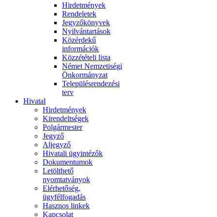
Hirdetmények
Rendeletek
Jegyzőkönyvek
Nyilvántartások
Közérdekű
információk
Közzétételi lista
Német Nemzetiségi
Önkormányzat
Településrendezési
terv
Hivatal
Hirdetmények
Kirendeltségek
Polgármester
Jegyző
Aljegyző
Hivatali ügyintézők
Dokumentumok
Letölthető
nyomtatványok
Elérhetőség,
ügyfélfogadás
Hasznos linkek
Kapcsolat