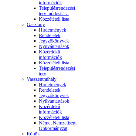
információk
Településrendezési
terv módosítása
Közzétételi lista
Gasztony
Hirdetmények
Rendeletek
Jegyzőkönyvek
Nyilvántartások
Közérdekű
információk
Közzétételi lista
Településrendezési
terv
Vasszentmihály
Hirdetmények
Rendeletek
Jegyzőkönyvek
Nyilvántartások
Közérdekű
információk
Közzétételi lista
Német Nemzetiségi
Önkormányzat
Rönök