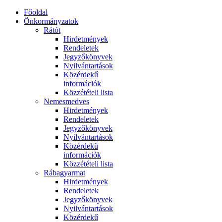
Főoldal
Önkormányzatok
Rátót
Hirdetmények
Rendeletek
Jegyzőkönyvek
Nyilvántartások
Közérdekű
információk
Közzétételi lista
Nemesmedves
Hirdetmények
Rendeletek
Jegyzőkönyvek
Nyilvántartások
Közérdekű
információk
Közzétételi lista
Rábagyarmat
Hirdetmények
Rendeletek
Jegyzőkönyvek
Nyilvántartások
Közérdekű