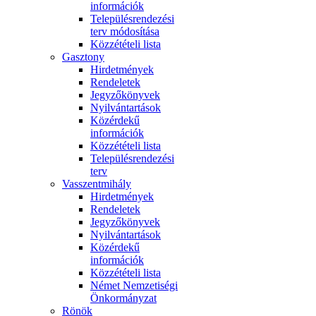
információk
Településrendezési
terv módosítása
Közzétételi lista
Gasztony
Hirdetmények
Rendeletek
Jegyzőkönyvek
Nyilvántartások
Közérdekű
információk
Közzétételi lista
Településrendezési
terv
Vasszentmihály
Hirdetmények
Rendeletek
Jegyzőkönyvek
Nyilvántartások
Közérdekű
információk
Közzétételi lista
Német Nemzetiségi
Önkormányzat
Rönök