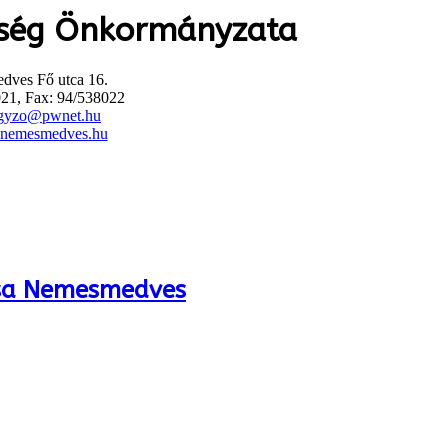
ség Önkormányzata
ves Fő utca 16.
021, Fax: 94/538022
jegyzo@pwnet.hu
nemesmedves.hu
lása Nemesmedves