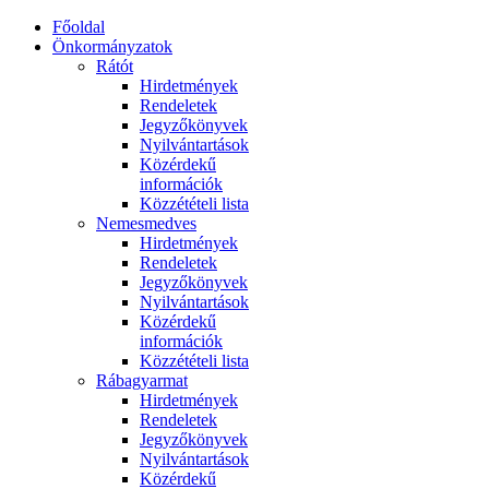
Főoldal
Önkormányzatok
Rátót
Hirdetmények
Rendeletek
Jegyzőkönyvek
Nyilvántartások
Közérdekű
információk
Közzétételi lista
Nemesmedves
Hirdetmények
Rendeletek
Jegyzőkönyvek
Nyilvántartások
Közérdekű
információk
Közzétételi lista
Rábagyarmat
Hirdetmények
Rendeletek
Jegyzőkönyvek
Nyilvántartások
Közérdekű