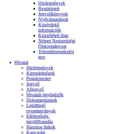
Hirdetmények
Rendeletek
Jegyzőkönyvek
Nyilvántartások
Közérdekű
információk
Közzétételi lista
Német Nemzetiségi
Önkormányzat
Településrendezési
terv
Hivatal
Hirdetmények
Kirendeltségek
Polgármester
Jegyző
Aljegyző
Hivatali ügyintézők
Dokumentumok
Letölthető
nyomtatványok
Elérhetőség,
ügyfélfogadás
Hasznos linkek
Kapcsolat