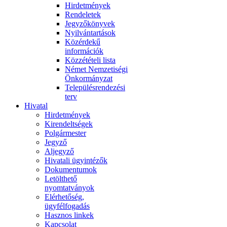
Hirdetmények
Rendeletek
Jegyzőkönyvek
Nyilvántartások
Közérdekű
információk
Közzétételi lista
Német Nemzetiségi
Önkormányzat
Településrendezési
terv
Hivatal
Hirdetmények
Kirendeltségek
Polgármester
Jegyző
Aljegyző
Hivatali ügyintézők
Dokumentumok
Letölthető
nyomtatványok
Elérhetőség,
ügyfélfogadás
Hasznos linkek
Kapcsolat