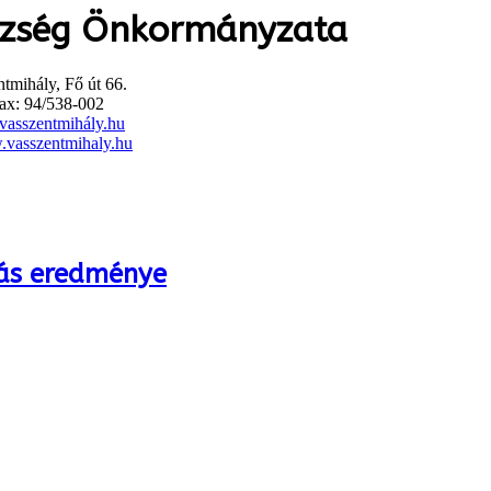
özség Önkormányzata
tmihály, Fő út 66.
ax: 94/538-002
asszentmihály.hu
vasszentmihaly.hu
tás eredménye