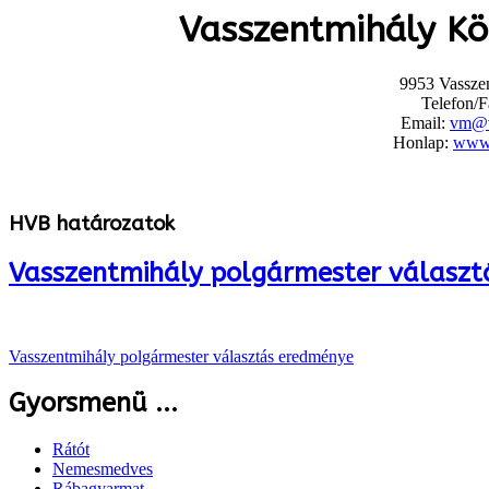
Vasszentmihály K
9953 Vasszen
Telefon/F
Email:
vm@v
Honlap:
www.
HVB határozatok
Vasszentmihály polgármester válasz
Vasszentmihály polgármester választás eredménye
Gyorsmenü ...
Rátót
Nemesmedves
Rábagyarmat