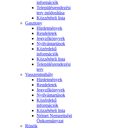
információk
Településrendezési
terv módosítása
Közzétételi lista
Gasztony
Hirdetmények
Rendeletek
Jegyzőkönyvek
Nyilvántartások
Közérdekű
információk
Közzétételi lista
Településrendezési
terv
Vasszentmihály
Hirdetmények
Rendeletek
Jegyzőkönyvek
Nyilvántartások
Közérdekű
információk
Közzétételi lista
Német Nemzetiségi
Önkormányzat
Rönök