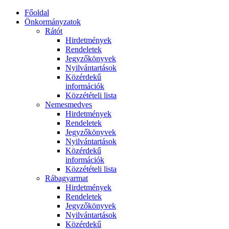
Főoldal
Önkormányzatok
Rátót
Hirdetmények
Rendeletek
Jegyzőkönyvek
Nyilvántartások
Közérdekű
információk
Közzétételi lista
Nemesmedves
Hirdetmények
Rendeletek
Jegyzőkönyvek
Nyilvántartások
Közérdekű
információk
Közzétételi lista
Rábagyarmat
Hirdetmények
Rendeletek
Jegyzőkönyvek
Nyilvántartások
Közérdekű